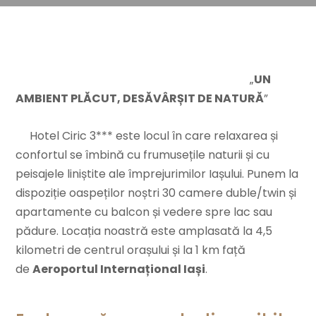
„
UN
AMBIENT PLĂCUT, DESĂVÂRȘIT DE NATURĂ
”
Hotel Ciric 3*** este locul în care relaxarea și
confortul se îmbină cu frumusețile naturii și cu
peisajele liniștite ale împrejurimilor Iașului. Punem la
dispoziție oaspeților noștri 30 camere duble/twin și
apartamente cu balcon și vedere spre lac sau
pădure. Locația noastră este amplasată la 4,5
kilometri de centrul orașului și la 1 km față
de
Aeroportul Internațional Iași
.