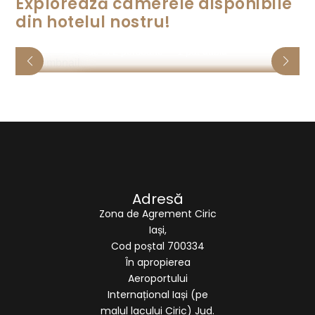
Explorează camerele disponibile
din hotelul nostru!
Apartament
de la 2 persoane
1 pat dublu
Adresă
Zona de Agrement Ciric
Iași,
Cod poștal 700334
În apropierea
Aeroportului
Internațional Iași (pe
malul lacului Ciric) Jud.