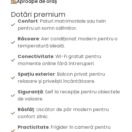
Aproape de oraș
Dotări premium
Confort
: Paturi matrimoniale sau twin
pentru un somn odihnitor.
Răcoare
: Aer condiționat modern pentru o
temperatură ideală.
Conectivitate
: Wi-Fi gratuit pentru
momente online fără întreruperi.
Spațiu exterior
: Balcon privat pentru
relaxare și priveliști încântătoare.
Siguranță
: Seif la recepție pentru obiectele
de valoare.
Răsfăț
: Uscător de păr modern pentru
confort zilnic.
Practicitate
: Frigider în cameră pentru