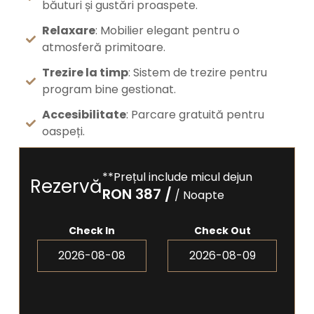
băuturi și gustări proaspete.
Relaxare
: Mobilier elegant pentru o
atmosferă primitoare.
Trezire la timp
: Sistem de trezire pentru
program bine gestionat.
Accesibilitate
: Parcare gratuită pentru
oaspeți.
**Prețul include micul dejun
Rezervă
RON 387
/
/ Noapte
Check In
Check Out