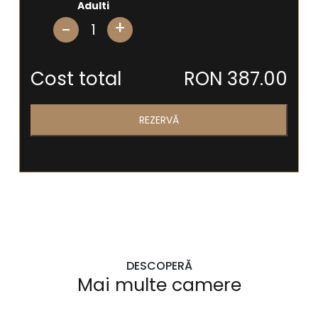
Adulti
+
Cost total
RON 387.00
REZERVĂ
DESCOPERĂ
Mai multe camere
Cameră twin
2 Persoane
2 paturi de o persoană